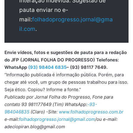
interação indevida. Sugestão de
pauta enviar no e-
mail:
folhadoprogresso.jornal@gma
il.com
.
Envie vídeos, fotos e sugestões de pauta para a redação
do JFP (JORNAL FOLHA DO PROGRESSO) Telefones:
WhatsApp
(93) 98404 6835
– (93) 98117 7649.
“Informação publicada é informação pública. Porém, para
chegar até você, um grupo de pessoas trabalhou para isso.
Seja ético. Copiou? Informe a fonte.”
Publicado por Jornal Folha do Progresso, Fone para
contato 93 981177649 (Tim) WhatsApp:
-93-
984046835
(Claro) -Site:
www.folhadoprogresso.com.br
e-mail:
folhadoprogresso.jornal@gmail.com
/ou e-mail:
adeciopiran.blog@gmail.com