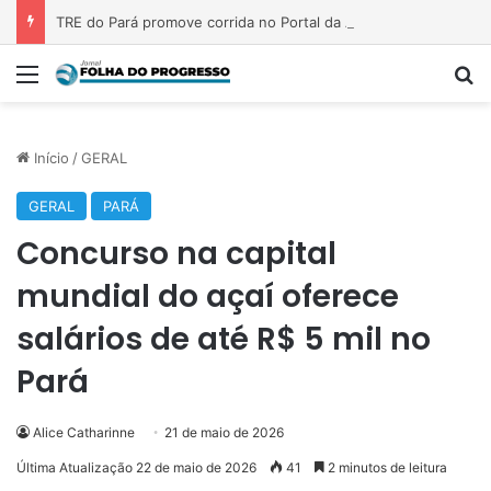
TRE do Pará promove corrida no Portal da Amazônia e reforça confiança nas urnas
Menu
P
Início
/
GERAL
GERAL
PARÁ
Concurso na capital
mundial do açaí oferece
salários de até R$ 5 mil no
Pará
Alice Catharinne
21 de maio de 2026
Última Atualização 22 de maio de 2026
41
2 minutos de leitura