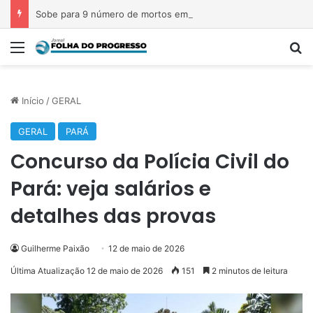
Sobe para 9 número de mortos em tiroteio em escola na Tailândia
Menu
P
Início
/
GERAL
GERAL
PARÁ
Concurso da Polícia Civil do
Pará: veja salários e
detalhes das provas
Guilherme Paixão
12 de maio de 2026
Última Atualização 12 de maio de 2026
151
2 minutos de leitura