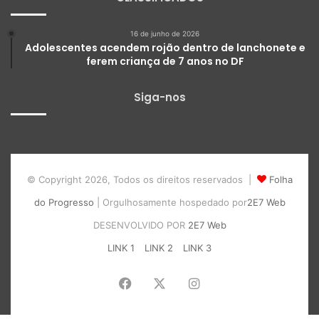
16 de junho de 2026
Adolescentes acendem rojão dentro de lanchonete e
ferem criança de 7 anos no DF
Siga-nos
© Copyright 2026, Todos os direitos reservados |
Folha
do Progresso
| Orgulhosamente hospedado por
2E7 Web
DESENVOLVIDO POR
2E7 Web
LINK 1
LINK 2
LINK 3
Facebook
X
Instagram