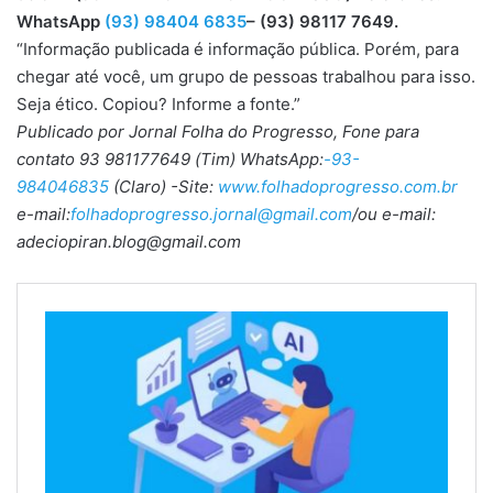
WhatsApp
(93) 98404 6835
– (93) 98117 7649.
“Informação publicada é informação pública. Porém, para
chegar até você, um grupo de pessoas trabalhou para isso.
Seja ético. Copiou? Informe a fonte.”
Publicado por Jornal Folha do Progresso, Fone para
contato 93 981177649 (Tim) WhatsApp:
-93-
984046835
(Claro) -Site:
www.folhadoprogresso.com.br
e-mail:
folhadoprogresso.jornal@gmail.com
/ou e-mail:
adeciopiran.blog@gmail.com