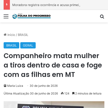
Moradora registra ocorrência e acusa primeira-dama de Nova Ipixuna de comentários vexatórios em grupo de WhatsApp
Menu
P
Início
/
BRASIL
BRASIL
GERAL
Companheiro mata mulher
a tiros dentro de casa e foge
com as filhas em MT
Maria Luiza
30 de junho de 2026
Última Atualização 30 de junho de 2026
124
2 minutos de leitura