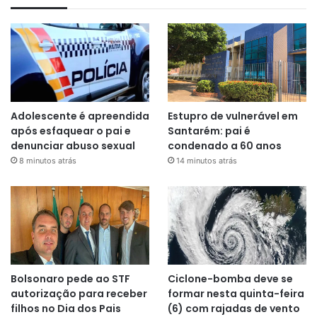
Adolescente é apreendida
Estupro de vulnerável em
após esfaquear o pai e
Santarém: pai é
denunciar abuso sexual
condenado a 60 anos
8 minutos atrás
14 minutos atrás
Bolsonaro pede ao STF
Ciclone-bomba deve se
autorização para receber
formar nesta quinta-feira
filhos no Dia dos Pais
(6) com rajadas de vento