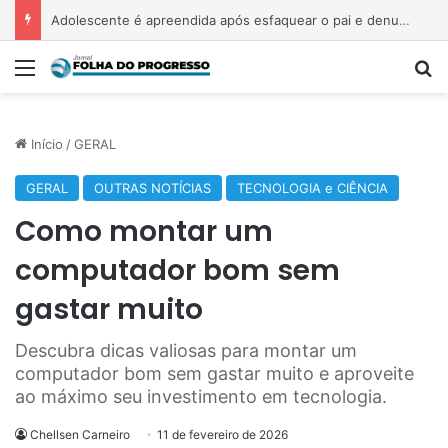
Adolescente é apreendida após esfaquear o pai e denunciar abuso sexual
Menu
P
Início
/
GERAL
GERAL
OUTRAS NOTÍCIAS
TECNOLOGIA e CIÊNCIA
Como montar um
computador bom sem
gastar muito
Descubra dicas valiosas para montar um
computador bom sem gastar muito e aproveite
ao máximo seu investimento em tecnologia.
Chellsen Carneiro
11 de fevereiro de 2026