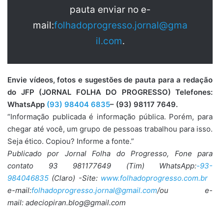
pauta enviar no e-
mail:
folhadoprogresso.jornal@gma
il.com
.
Envie vídeos, fotos e sugestões de pauta para a redação
do JFP (JORNAL FOLHA DO PROGRESSO) Telefones:
WhatsApp
(93) 98404 6835
– (93) 98117 7649.
“Informação publicada é informação pública. Porém, para
chegar até você, um grupo de pessoas trabalhou para isso.
Seja ético. Copiou? Informe a fonte.”
Publicado por Jornal Folha do Progresso, Fone para
contato 93 981177649 (Tim) WhatsApp:
-93-
984046835
(Claro) -Site:
www.folhadoprogresso.com.br
e-mail:
folhadoprogresso.jornal@gmail.com
/ou e-
mail: adeciopiran.blog@gmail.com