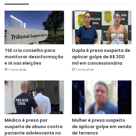
TSE cria conselho para
Dupla é presa suspeita de
monitorar desinformação
aplicar golpe de R$ 300
e IA nas eleições
mil em concessionária
1 hora atrás
1 hora atrás
Médico é preso por
Mulher é presa suspeito
suspeita de abuso contra
de aplicar golpe em venda
paciente adolescente no
de terrenos