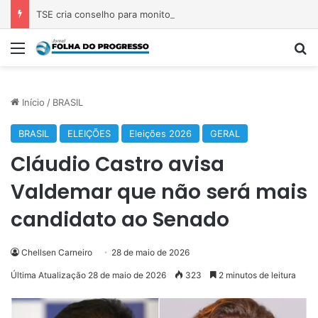
TSE cria conselho para monitorar desinformação e IA nas eleições
Menu
P
Início
/
BRASIL
BRASIL
ELEIÇÕES
Eleições 2026
GERAL
Cláudio Castro avisa
Valdemar que não será mais
candidato ao Senado
Chellsen Carneiro
28 de maio de 2026
Última Atualização 28 de maio de 2026
323
2 minutos de leitura