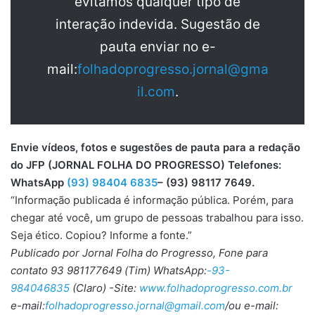
evitamos qualquer tipo de
interação indevida. Sugestão de
pauta enviar no e-
mail:
folhadoprogresso.jornal@gma
il.com
.
Envie vídeos, fotos e sugestões de pauta para a redação
do JFP (JORNAL FOLHA DO PROGRESSO) Telefones:
WhatsApp
(93) 98404 6835
– (93) 98117 7649.
“Informação publicada é informação pública. Porém, para
chegar até você, um grupo de pessoas trabalhou para isso.
Seja ético. Copiou? Informe a fonte.”
Publicado por Jornal Folha do Progresso, Fone para
contato 93 981177649 (Tim) WhatsApp:
-93-
984046835
(Claro) -Site:
www.folhadoprogresso.com.br
e-mail:
folhadoprogresso.jornal@gmail.com
/ou e-mail: