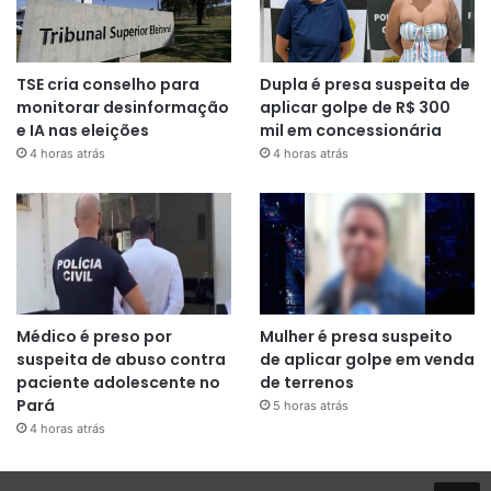
TSE cria conselho para
Dupla é presa suspeita de
monitorar desinformação
aplicar golpe de R$ 300
e IA nas eleições
mil em concessionária
4 horas atrás
4 horas atrás
Médico é preso por
Mulher é presa suspeito
suspeita de abuso contra
de aplicar golpe em venda
paciente adolescente no
de terrenos
Pará
5 horas atrás
4 horas atrás