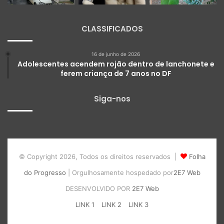
CLASSIFICADOS
16 de junho de 2026
Adolescentes acendem rojão dentro de lanchonete e
ferem criança de 7 anos no DF
Siga-nos
© Copyright 2026, Todos os direitos reservados |
Folha
do Progresso
| Orgulhosamente hospedado por
2E7 Web
DESENVOLVIDO POR
2E7 Web
LINK 1
LINK 2
LINK 3