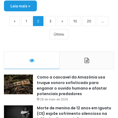
Leia mais »
«
1
2
3
»
10
20
...
Último
Como a cascavel da Amazônia usa
truque sonoro sofisticado para
enganar o ouvido humano e afastar
potenciais predadores
28 de maio de 2026
Morte de menina de 12 anos em Iguatu
(CE) expõe sofrimento silencioso na