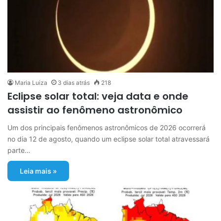
Maria Luiza
3 dias atrás
218
Eclipse solar total: veja data e onde
assistir ao fenômeno astronômico
Um dos principais fenômenos astronômicos de 2026 ocorrerá
no dia 12 de agosto, quando um eclipse solar total atravessará
parte…
Leia mais »