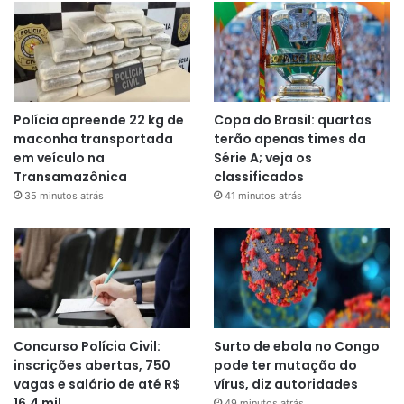
Polícia apreende 22 kg de
Copa do Brasil: quartas
maconha transportada
terão apenas times da
em veículo na
Série A; veja os
Transamazônica
classificados
35 minutos atrás
41 minutos atrás
Concurso Polícia Civil:
Surto de ebola no Congo
inscrições abertas, 750
pode ter mutação do
vagas e salário de até R$
vírus, diz autoridades
16,4 mil
49 minutos atrás