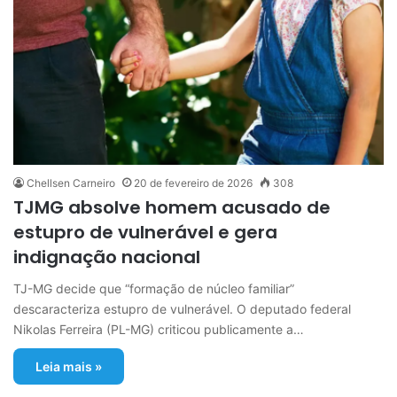
Chellsen Carneiro
20 de fevereiro de 2026
308
TJMG absolve homem acusado de
estupro de vulnerável e gera
indignação nacional
TJ-MG decide que “formação de núcleo familiar”
descaracteriza estupro de vulnerável. O deputado federal
Nikolas Ferreira (PL-MG) criticou publicamente a…
Leia mais »