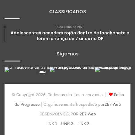
CLASSIFICADOS
16 de junho de 2026
Adolescentes acendem rojão dentro de lanchonete e
ferem criança de 7 anos no DF
Siga-nos
© Copyright 2026, Todos os direitos reservados |
Folha
do Progresso
| Orgulhosamente hospedado por
2E7 Web
DESENVOLVIDO POR
2E7 Web
LINK 1
LINK 2
LINK 3