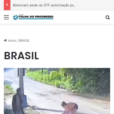
Bolsonaro pede ao STF autorização para receber filhos no Dia dos Pais
Menu
P
Início
/
BRASIL
BRASIL