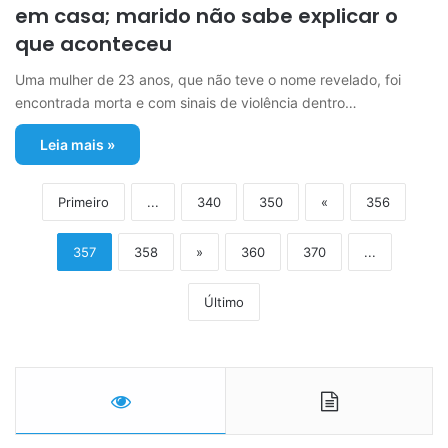
em casa; marido não sabe explicar o
que aconteceu
Uma mulher de 23 anos, que não teve o nome revelado, foi
encontrada morta e com sinais de violência dentro…
Leia mais »
Primeiro
...
340
350
«
356
357
358
»
360
370
...
Último