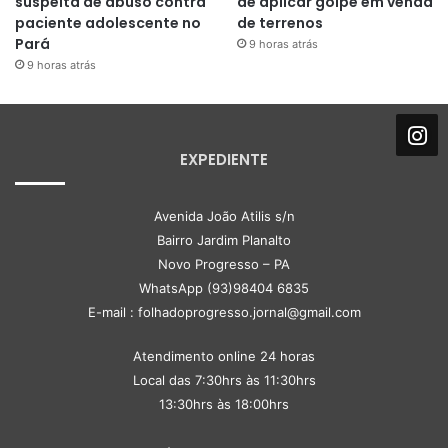
suspeita de abuso contra
de aplicar golpe em venda
paciente adolescente no
de terrenos
Pará
9 horas atrás
9 horas atrás
EXPEDIENTE
Avenida João Atilis s/n
Bairro Jardim Planalto
Novo Progresso – PA
WhatsApp (93)98404 6835
E-mail : folhadoprogresso.jornal@gmail.com
Atendimento online 24 horas
Local das 7:30hrs às 11:30hrs
13:30hrs às 18:00hrs