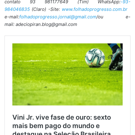
contato 93 981177649 (Tim) WhatsApp:
-93-
984046835
(Claro) -Site:
www.folhadoprogresso.com.br
e-mail:
folhadoprogresso.jornal@gmail.com
/ou e-
mail: adeciopiran.blog@gmail.com