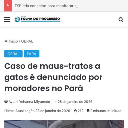
TSE cria conselho para monitorar desinformação e IA nas eleições
Menu
P
Início
/
GERAL
GERAL
PARÁ
Caso de maus-tratos a
gatos é denunciado por
moradores no Pará
Ayumi Yohanna Miyamoto
28 de janeiro de 2026
Última Atualização 28 de janeiro de 2026
212
2 minutos de leitura