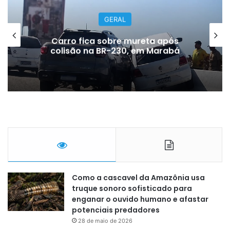
GERAL
Carro fica sobre mureta após
colisão na BR-230, em Marabá
Como a cascavel da Amazônia usa
truque sonoro sofisticado para
enganar o ouvido humano e afastar
potenciais predadores
28 de maio de 2026