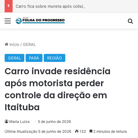
Carro fica sobre mureta após colisão na BR-230, em Marabá
Menu
P
Início
/
GERAL
GERAL
PARÁ
REGIÃO
Carro invade residência
após motorista perder
controle da direção em
Itaituba
Maria Luiza
5 de junho de 2026
Última Atualização 5 de junho de 2026
132
2 minutos de leitura