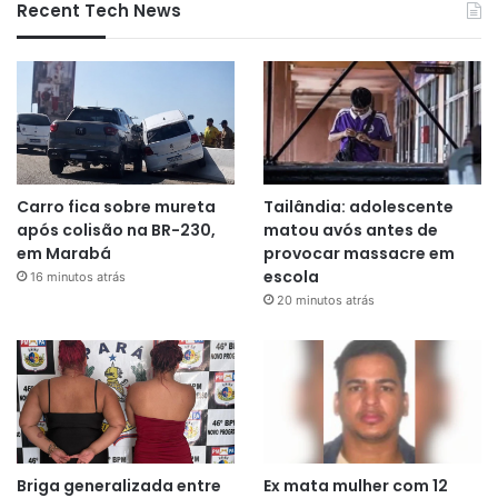
Recent Tech News
Carro fica sobre mureta
Tailândia: adolescente
após colisão na BR-230,
matou avós antes de
em Marabá
provocar massacre em
escola
16 minutos atrás
20 minutos atrás
Briga generalizada entre
Ex mata mulher com 12