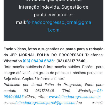
interação indevida. Sugestão de
pauta enviar no e-
mail:
folhadoprogresso.jornal@gma
il.com
.
Envie vídeos, fotos e sugestões de pauta para a redação
do JFP (JORNAL FOLHA DO PROGRESSO) Telefones:
WhatsApp
(93) 98404 6835
– (93) 98117 7649.
“Informação publicada é informação pública. Porém, para
chegar até você, um grupo de pessoas trabalhou para isso.
Seja ético. Copiou? Informe a fonte.”
Publicado por Jornal Folha do Progresso, Fone para
contato 93 981177649 (Tim) WhatsApp:
-93-
984046835
(Claro) -Site:
www.folhadoprogresso.com.br
e-mail:
folhadoprogresso.jornal@gmail.com
/ou e-mail: