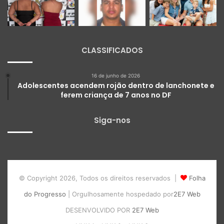
CLASSIFICADOS
16 de junho de 2026
Adolescentes acendem rojão dentro de lanchonete e
ferem criança de 7 anos no DF
Siga-nos
© Copyright 2026, Todos os direitos reservados |
Folha
do Progresso
| Orgulhosamente hospedado por
2E7 Web
DESENVOLVIDO POR
2E7 Web