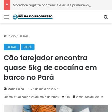
Moradora registra ocorrência e acusa primeira-dama de Nova Ipixuna de comentários vexatórios em grupo de WhatsApp
Menu
P
Início
/
GERAL
GERAL
PARÁ
Cão farejador encontra
quase 5kg de cocaína em
barco no Pará
Maria Luiza
25 de maio de 2026
Última Atualização 25 de maio de 2026
115
2 minutos de leitura