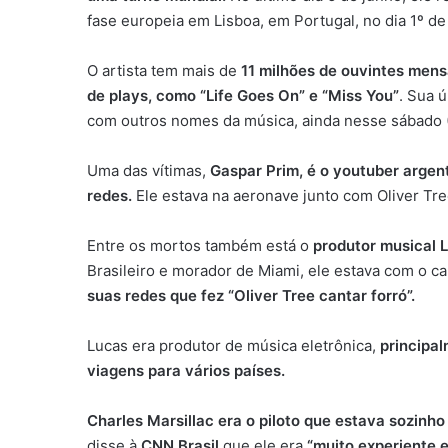
fase europeia em Lisboa, em Portugal, no dia 1º de 
O artista tem mais de
11 milhões de ouvintes mens
de plays, como “Life Goes On” e “Miss You”
. Sua 
com outros nomes da música, ainda nesse sábado (
Uma das vítimas,
Gaspar Prim, é o youtuber argen
redes.
Ele estava na aeronave junto com Oliver Tre
Entre os mortos também está o
produtor musical 
Brasileiro e morador de Miami, ele estava com o c
suas redes que fez “Oliver Tree cantar forró”.
Lucas era produtor de música eletrônica,
principa
viagens para vários países.
Charles Marsillac era o piloto que estava sozinh
disse à
CNN Brasil
que ele era
“muito experiente e