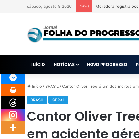
sábado, agosto 8 2026
News
Moradora registra oco
INÍCIO
NOTÍCIAS
NOVO PROGRESSO
P
Início
/
BRASIL
/
Cantor Oliver Tree é um dos mortos em 
BRASIL
GERAL
Cantor Oliver Tr
em acidente aére