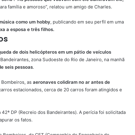
ara família e amoroso”, relatou um amigo de Charles.
a música como um hobby
, publicando em seu perfil em uma
ixa a esposa e três filhos.
os
queda de dois helicópteros em um pátio de veículos
 Bandeirantes, zona Sudoeste do Rio de Janeiro, na manhã
de seis pessoas
.
e Bombeiros, as
aeronaves colidiram no ar antes de
carros estacionados, cerca de 20 carros foram atingidos e
a 42ª DP (Recreio dos Bandeirantes). A perícia foi solicitada
apurar os fatos.
de Bombeiros, da CET (Companhia de Engenharia de