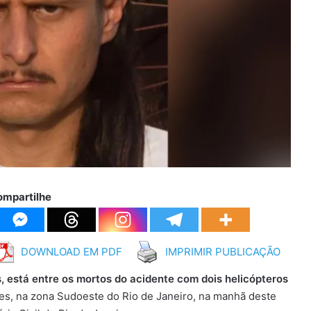
ompartilhe
DOWNLOAD EM PDF
IMPRIMIR PUBLICAÇÃO
, está entre os mortos do acidente com dois helicópteros
es, na zona Sudoeste do Rio de Janeiro, na manhã deste