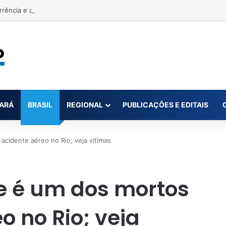
rrência e acusa primeira-dama de Nova Ipixuna de comentários vexató
ARÁ
BRASIL
REGIONAL
PUBLICAÇÕES E EDITAIS
acidente aéreo no Rio; veja vítimas
ee é um dos mortos
o no Rio; veja