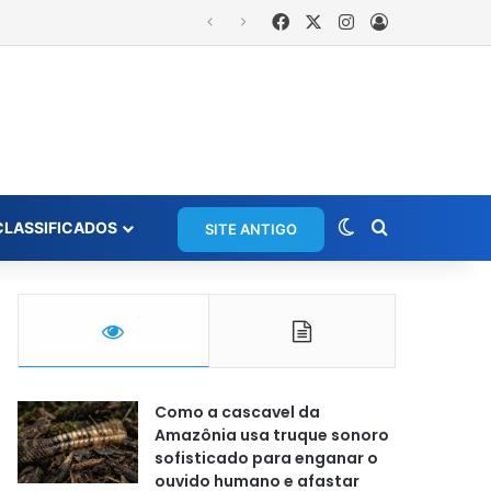
Facebook
X
Instagram
Entrar
rios em grupo de WhatsApp
Switch skin
Procurar po
CLASSIFICADOS
SITE ANTIGO
Como a cascavel da
Amazônia usa truque sonoro
sofisticado para enganar o
ouvido humano e afastar