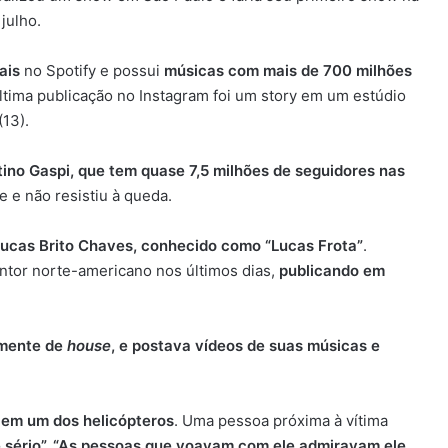
julho.
ais
no Spotify e possui
músicas com mais de 700 milhões
última publicação no Instagram foi um story em um estúdio
13).
tino Gaspi, que tem quase 7,5 milhões de seguidores nas
e e não resistiu à queda.
Lucas Brito Chaves, conhecido como “Lucas Frota”
.
antor norte-americano nos últimos dias,
publicando em
lmente de
house
, e postava vídeos de suas músicas e
o em um dos helicópteros
. Uma pessoa próxima à vítima
 sério”. “As pessoas que voavam com ele admiravam ele,