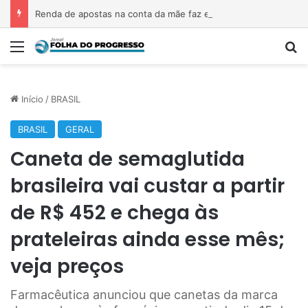
Renda de apostas na conta da mãe faz estudante perder bolsa do Prouni
Menu
P
Início
/
BRASIL
BRASIL
GERAL
Caneta de semaglutida
brasileira vai custar a partir
de R$ 452 e chega às
prateleiras ainda esse mês;
veja preços
Farmacêutica anunciou que canetas da marca