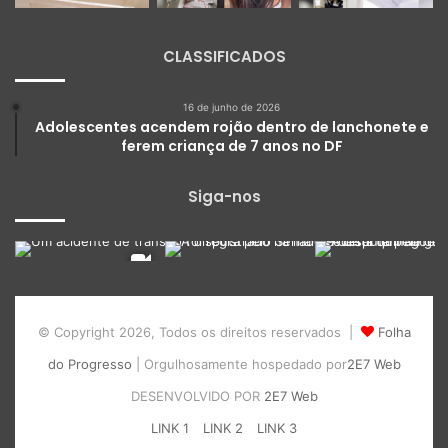
CLASSIFICADOS
16 de junho de 2026
Adolescentes acendem rojão dentro de lanchonete e
ferem criança de 7 anos no DF
Siga-nos
© Copyright 2026, Todos os direitos reservados |
Folha
do Progresso
| Orgulhosamente hospedado por
2E7 Web
DESENVOLVIDO POR
2E7 Web
LINK 1
LINK 2
LINK 3