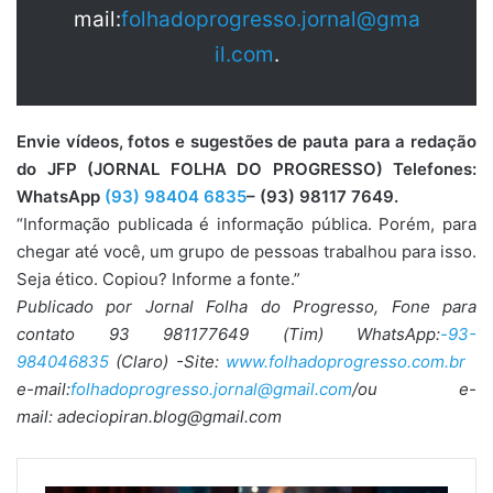
mail:
folhadoprogresso.jornal@gma
il.com
.
Envie vídeos, fotos e sugestões de pauta para a redação
do JFP (JORNAL FOLHA DO PROGRESSO) Telefones:
WhatsApp
(93) 98404 6835
– (93) 98117 7649.
“Informação publicada é informação pública. Porém, para
chegar até você, um grupo de pessoas trabalhou para isso.
Seja ético. Copiou? Informe a fonte.”
Publicado por Jornal Folha do Progresso, Fone para
contato 93 981177649 (Tim) WhatsApp:
-93-
984046835
(Claro) -Site:
www.folhadoprogresso.com.br
e-mail:
folhadoprogresso.jornal@gmail.com
/ou e-
mail: adeciopiran.blog@gmail.com