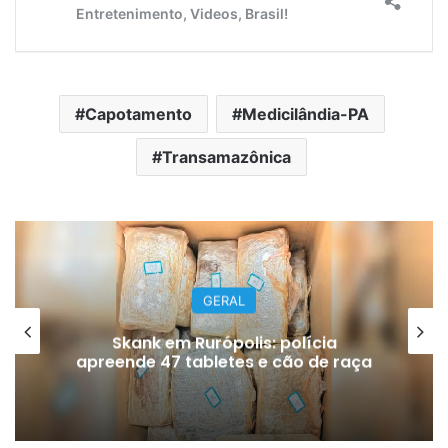
Capotamento
Medicilândia-PA
Transamazônica
GERAL
Assédio no Mercadão 2000: Polícia
a
busca suspeito de agredir jovem