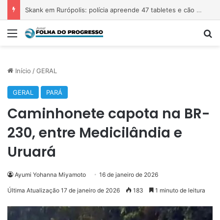
Skank em Rurópolis: polícia apreende 47 tabletes e cão de raça
Menu
Pr
Início
/
GERAL
GERAL
PARÁ
Caminhonete capota na BR-
230, entre Medicilândia e
Uruará
Ayumi Yohanna Miyamoto
16 de janeiro de 2026
Última Atualização 17 de janeiro de 2026
183
1 minuto de leitura