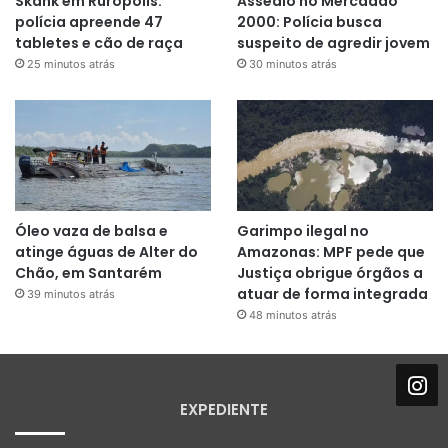
Skank em Rurópolis:
Assédio no Mercadão
polícia apreende 47
2000: Polícia busca
tabletes e cão de raça
suspeito de agredir jovem
25 minutos atrás
30 minutos atrás
Óleo vaza de balsa e
Garimpo ilegal no
atinge águas de Alter do
Amazonas: MPF pede que
Chão, em Santarém
Justiça obrigue órgãos a
atuar de forma integrada
39 minutos atrás
48 minutos atrás
EXPEDIENTE