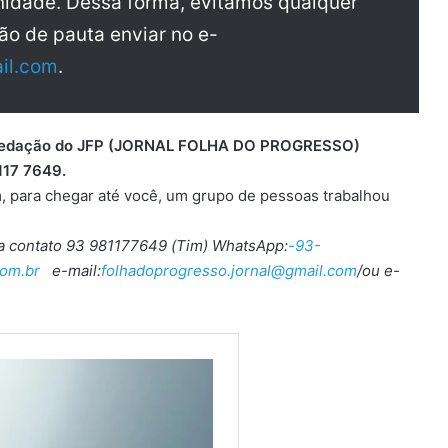
idade. Dessa forma, evitamos qualquer
ão de pauta enviar no e-
il.com
.
 a redação do JFP (JORNAL FOLHA DO PROGRESSO)
117 7649.
, para chegar até você, um grupo de pessoas trabalhou
ra contato 93 981177649 (Tim) WhatsApp:
-93-
om.br
e-mail:
folhadoprogresso.jornal@gmail.com
/ou e-