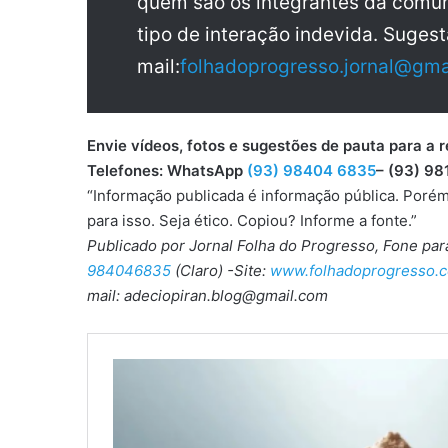
quem são os integrantes da comun
tipo de interação indevida. Sugest
mail:
folhadoprogresso.jornal@gma
Envie vídeos, fotos e sugestões de pauta para
Telefones: WhatsApp
(93) 98404 6835
– (93) 98
“Informação publicada é informação pública. Porém
para isso. Seja ético. Copiou? Informe a fonte.”
Publicado por Jornal Folha do Progresso, Fone pa
984046835
(Claro) -Site:
www.folhadoprogresso.c
mail: adeciopiran.blog@gmail.com