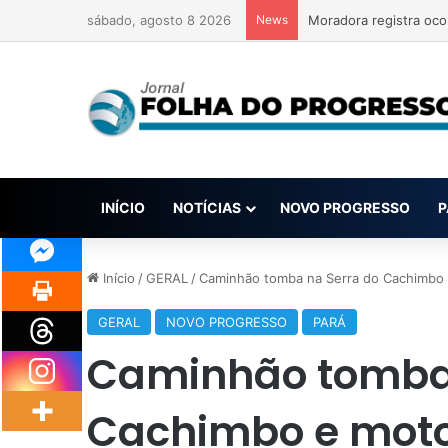
sábado, agosto 8 2026
News
Moradora registra oco
INÍCIO
NOTÍCIAS
NOVO PROGRESSO
P
Início
/
GERAL
/
Caminhão tomba na Serra do Cachimbo e 
GERAL
NOVO PROGRESSO
PARÁ
Caminhão tomba 
Cachimbo e motor