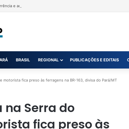
rrência e acusa primeira-dama de Nova Ipixuna de comentários vexató
ARÁ
BRASIL
REGIONAL
PUBLICAÇÕES E EDITAIS
motorista fica preso às ferragens na BR-163, divisa do Pará/MT
na Serra do
ista fica preso às