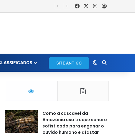
Facebook
X
Instagram
Entrar
rios em grupo de WhatsApp
Switch skin
Procurar po
CLASSIFICADOS
SITE ANTIGO
Como a cascavel da
Amazônia usa truque sonoro
sofisticado para enganar o
ouvido humano e afastar