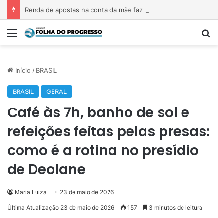
Renda de apostas na conta da mãe faz estudante perder bolsa do Prouni
Menu
P
Início
/
BRASIL
BRASIL
GERAL
Café às 7h, banho de sol e
refeições feitas pelas presas:
como é a rotina no presídio
de Deolane
Maria Luiza
23 de maio de 2026
Última Atualização 23 de maio de 2026
157
3 minutos de leitura