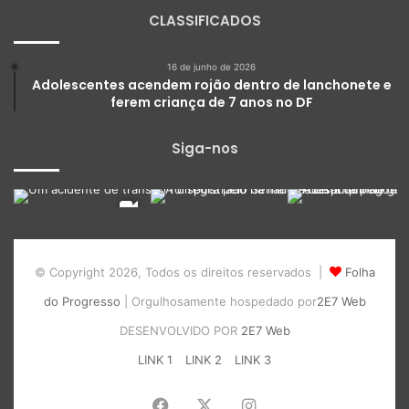
CLASSIFICADOS
16 de junho de 2026
Adolescentes acendem rojão dentro de lanchonete e
ferem criança de 7 anos no DF
Siga-nos
© Copyright 2026, Todos os direitos reservados |
Folha
do Progresso
| Orgulhosamente hospedado por
2E7 Web
DESENVOLVIDO POR
2E7 Web
LINK 1
LINK 2
LINK 3
Facebook
X
Instagram