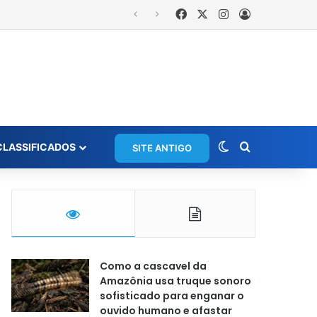
Facebook
X
Instagram
Entrar
Switch skin
Procurar po
CLASSIFICADOS
SITE ANTIGO
Como a cascavel da
Amazônia usa truque sonoro
sofisticado para enganar o
ouvido humano e afastar