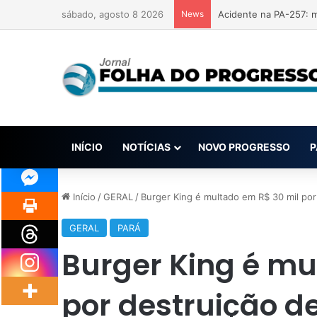
sábado, agosto 8 2026
News
Acidente na PA-257: m
INÍCIO
NOTÍCIAS
NOVO PROGRESSO
P
Início
/
GERAL
/
Burger King é multado em R$ 30 mil por
GERAL
PARÁ
Burger King é mu
por destruição de