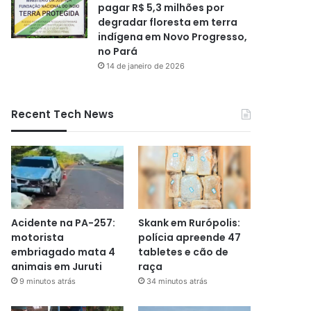
pagar R$ 5,3 milhões por
degradar floresta em terra
indígena em Novo Progresso,
no Pará
14 de janeiro de 2026
Recent Tech News
Acidente na PA-257:
Skank em Rurópolis:
motorista
polícia apreende 47
embriagado mata 4
tabletes e cão de
animais em Juruti
raça
9 minutos atrás
34 minutos atrás