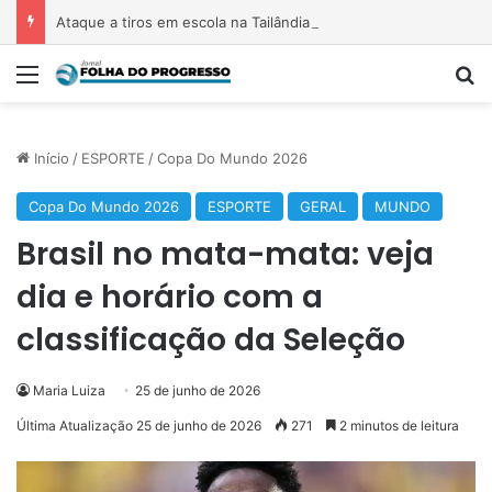
Ataque a tiros em escola na Tailândia deixa 7 mortos; atirador também matou os avós
Menu
P
Início
/
ESPORTE
/
Copa Do Mundo 2026
Copa Do Mundo 2026
ESPORTE
GERAL
MUNDO
Brasil no mata-mata: veja
dia e horário com a
classificação da Seleção
Maria Luiza
25 de junho de 2026
Última Atualização 25 de junho de 2026
271
2 minutos de leitura