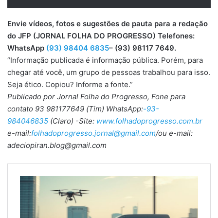
Envie vídeos, fotos e sugestões de pauta para a redação
do JFP (JORNAL FOLHA DO PROGRESSO) Telefones:
WhatsApp
(93) 98404 6835
– (93) 98117 7649.
“Informação publicada é informação pública. Porém, para
chegar até você, um grupo de pessoas trabalhou para isso.
Seja ético. Copiou? Informe a fonte.”
Publicado por Jornal Folha do Progresso, Fone para
contato 93 981177649 (Tim) WhatsApp:
-93-
984046835
(Claro) -Site:
www.folhadoprogresso.com.br
e-mail:
folhadoprogresso.jornal@gmail.com
/ou e-mail:
adeciopiran.blog@gmail.com