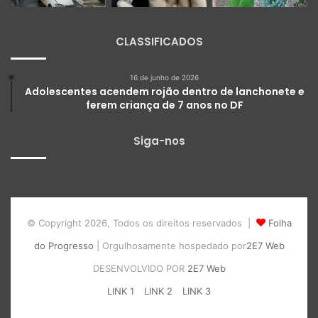
CLASSIFICADOS
16 de junho de 2026
Adolescentes acendem rojão dentro de lanchonete e
ferem criança de 7 anos no DF
Siga-nos
© Copyright 2026, Todos os direitos reservados |
Folha
do Progresso
| Orgulhosamente hospedado por
2E7 Web
DESENVOLVIDO POR
2E7 Web
LINK 1
LINK 2
LINK 3