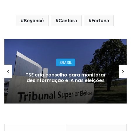
Beyoncé
Cantora
Fortuna
GERAL
Dupla é presa suspeita de aplicar
golpe de R$ 300 mil em
concessionária