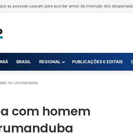
ue as pessoas usavam para acordar antes da invenção dos despertador
ARÁ
BRASIL
REGIONAL
PUBLICAÇÕES E EDITAIS
eado no Urumanduba
ina com homem
Urumanduba