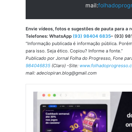
mail:
folhadoprog
Envie vídeos, fotos e sugestões de pauta para
Telefones: WhatsApp
(93) 98404 6835
– (93) 98
“Informação publicada é informação pública. Porém
para isso. Seja ético. Copiou? Informe a fonte.”
Publicado por Jornal Folha do Progresso, Fone pa
984046835
(Claro) -Site:
www.folhadoprogresso.c
mail: adeciopiran.blog@gmail.com