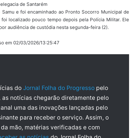
 delegacia de Santarém
o Samu e foi encaminhado ao Pronto Socorro Municipal de
i localizado pouco tempo depois pela Polícia Militar. Ele
por audiência de custódia nesta segunda-feira (2).
esso em 02/03/2026/13:25:47
tícias do
Jornal Folha do Progresso
pelo
, as notícias chegarão diretamente pelo
anal uma das inovações lançadas pelo
inante para receber o serviço. Assim, o
a da mão, matérias verificadas e com
eceber as notícias
do Jornal Folha do