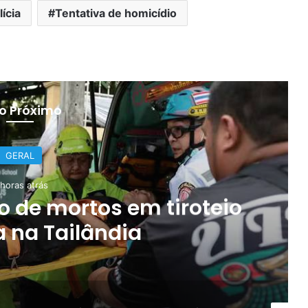
lícia
Tentativa de homicídio
 o Próximo
GERAL
 horas atrás
 de mortos em tiroteio
 na Tailândia