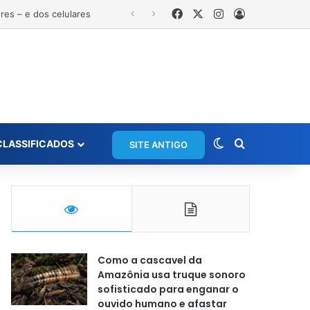
Facebook
X
Instagram
Entrar
es – e dos celulares
Switch skin
Procurar po
CLASSIFICADOS
SITE ANTIGO
Como a cascavel da
Amazônia usa truque sonoro
sofisticado para enganar o
ouvido humano e afastar