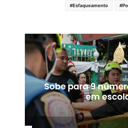
Esfaqueamento
Po
Ler
2
Sobe para 9 número
o
em escola