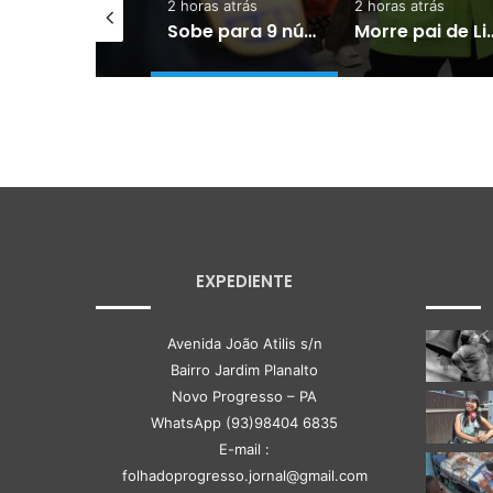
horas atrás
2 horas atrás
2 horas atrás
Os curiosos métodos que as pessoas usavam para acordar antes da invenção dos despertadores – e dos celulares
Sobe para 9 número de mortos em tiroteio em escola na Tailândia
Morre pai de Lionel Messi aos 68 
EXPEDIENTE
Avenida João Atilis s/n
Bairro Jardim Planalto
Novo Progresso – PA
WhatsApp (93)98404 6835
E-mail :
folhadoprogresso.jornal@gmail.com