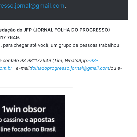
resso.jornal@gmail.com
.
 a redação do JFP (JORNAL FOLHA DO PROGRESSO)
117 7649.
, para chegar até você, um grupo de pessoas trabalhou
ra contato 93 981177649 (Tim) WhatsApp:
-93-
om.br
e-mail:
folhadoprogresso.jornal@gmail.com
/ou e-