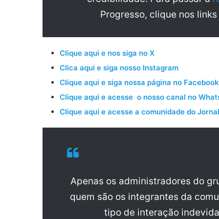
Progresso, clique nos links
Clique aqui e nos siga no X
Clica aqui e siga nosso Instagram
Clique aqui e siga nossa página no Facebook
Clique aqui e acesse o nosso canal no Wha
Clique aqui e acesse a comunidade do Jornal
Apenas os administradores do g
quem são os integrantes da comu
tipo de interação indevid