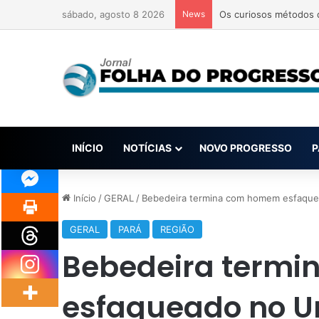
sábado, agosto 8 2026
News
Os curiosos métodos q
INÍCIO
NOTÍCIAS
NOVO PROGRESSO
P
Início
/
GERAL
/
Bebedeira termina com homem esfaqu
GERAL
PARÁ
REGIÃO
Bebedeira term
esfaqueado no 