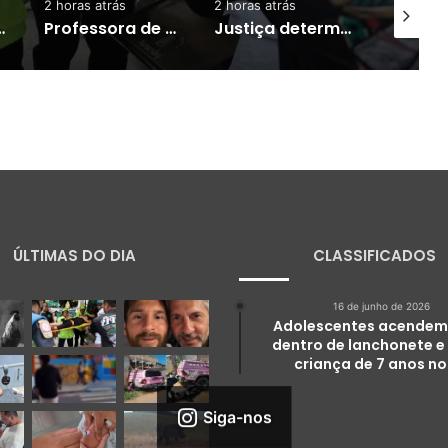
2 horas atrás
2 horas atrás
3 horas at
anos na Argentina, diz jornal
Professora de Marabá é selecionada para intercâmbio nos Estados Unidos
Justiça determina uso de tornozeleira eletrônica para homem investigado por perseguir estudante em Manaus
ÚLTIMAS DO DIA
CLASSIFICADOS
16 de junho de 2026
Adolescentes acendem
dentro de lanchonete e
criança de 7 anos no
Siga-nos