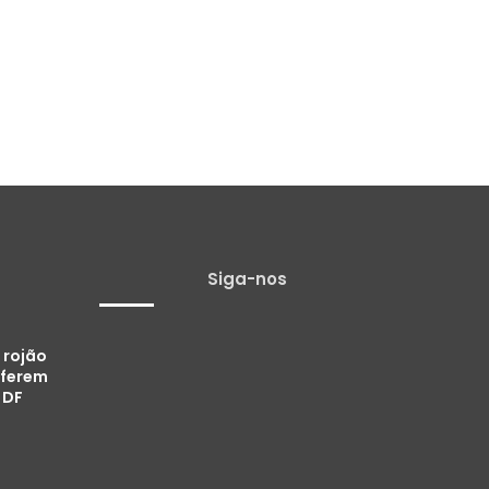
rás
3 horas atrás
3 horas atrás
Dois policiais militares ficam feridos após viatura bater em muro em Itaituba
Mãe de paciente desconfia, reúne provas e denuncia falso médico à policia: ‘Sabia que ele não era quem dizia ser’
Campanha de multivacinação segue até 1º de setembro no Pará
Siga-nos
 rojão
 ferem
 DF