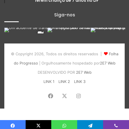
ferem criança de 7 anos no DF
Siga-nos
© Copyright 2026, Todos os direitos reservados |
Folha
do Progresso
| Orgulhosamente hospedado por
2E7 Web
DESENVOLVIDO POR
2E7 Web
LINK 1
LINK 2
LINK 3
Facebook
X
Instagram