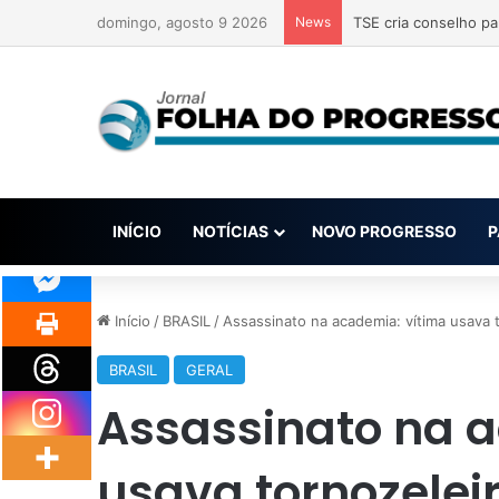
domingo, agosto 9 2026
News
TSE cria conselho pa
INÍCIO
NOTÍCIAS
NOVO PROGRESSO
P
Início
/
BRASIL
/
Assassinato na academia: vítima usava to
BRASIL
GERAL
Assassinato na 
usava tornozeleir