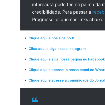
internauta pode ter, na palma da 
credibilidade. Para passar a
receb
Progresso, clique nos links abaixo
Clique aqui e nos siga no X
Clica aqui e siga nosso Instagram
Clique aqui e siga nossa página no Facebook
Clique aqui e acesse o nosso canal no Wha
Clique aqui e acesse a comunidade do Jornal