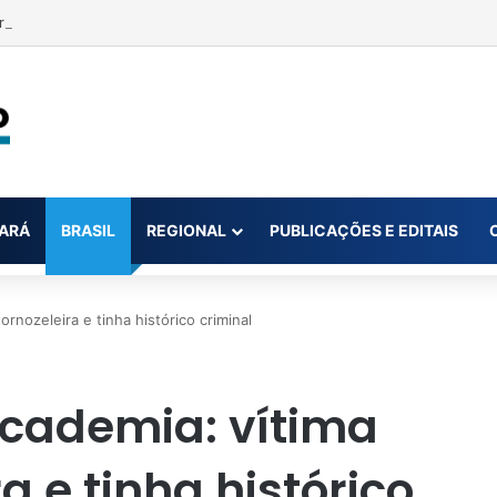
ra monitorar desinformação e IA nas eleições
ARÁ
BRASIL
REGIONAL
PUBLICAÇÕES E EDITAIS
rnozeleira e tinha histórico criminal
academia: vítima
a e tinha histórico