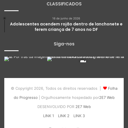
CLASSIFICADOS
16 de junho de 2026
Adolescentes acendem rojão dentro de lanchonete e
ferem criança de 7 anos no DF
Siga-nos
© Copyright 2026, Todos os direitos reservados |
Folha
do Progresso
| Orgulhosamente hospedado por
2E7 Web
DESENVOLVIDO POR
2E7 Web
LINK 1
LINK 2
LINK 3