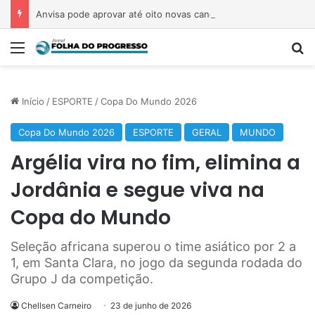
Anvisa pode aprovar até oito novas canetas emagrecedoras até o fim de 2026; saiba quais
Menu
P
Início
/
ESPORTE
/
Copa Do Mundo 2026
Copa Do Mundo 2026
ESPORTE
GERAL
MUNDO
Argélia vira no fim, elimina a
Jordânia e segue viva na
Copa do Mundo
Seleção africana superou o time asiático por 2 a
1, em Santa Clara, no jogo da segunda rodada do
Grupo J da competição.
Chellsen Carneiro
23 de junho de 2026