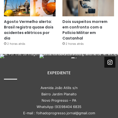
Agosto Vermelho alerta:
Dois suspeitos morrem
Brasil registra quase dois
em confronto com a
acidentes elétricos por
Polícia Militar em
dia
Castanhal
2 horas atrás
2 horas atrás
EXPEDIENTE
Avenida João Atilis s/n
Bairro Jardim Planalto
Novo Progresso – PA
WhatsApp (93)98404 6835
E-mail : folhadoprogresso.jornal@gmail.com