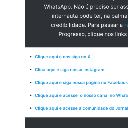
WhatsApp. Não é preciso ser ass
internauta pode ter, na palm
credibilidade. Para passar a
r
Progresso, clique nos links
Clique aqui e nos siga no X
Clica aqui e siga nosso Instagram
Clique aqui e siga nossa página no Facebook
Clique aqui e acesse o nosso canal no Wha
Clique aqui e acesse a comunidade do Jornal