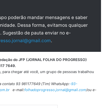
rupo poderão mandar mensagens e saber
nidade. Dessa forma, evitamos qualquer
a. Sugestão de pauta enviar no e-
resso.jornal@gmail.com
.
 a redação do JFP (JORNAL FOLHA DO PROGRESSO)
117 7649.
, para chegar até você, um grupo de pessoas trabalhou
ra contato 93 981177649 (Tim) WhatsApp:
-93-
om.br
e-mail:
folhadoprogresso.jornal@gmail.com
/ou e-