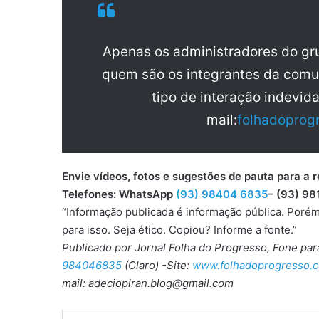
Apenas os administradores do g
quem são os integrantes da comu
tipo de interação indevid
mail:
folhadoprog
Envie vídeos, fotos e sugestões de pauta para
Telefones: WhatsApp
(93) 98404 6835
– (93) 98
“Informação publicada é informação pública. Porém
para isso. Seja ético. Copiou? Informe a fonte.”
Publicado por Jornal Folha do Progresso, Fone pa
984046835
(Claro) -Site:
www.folhadoprogresso.c
mail: adeciopiran.blog@gmail.com