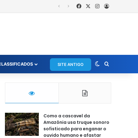
Facebook
X
Instagram
Entrar
Moradora registra ocorrência e acusa primeira-dama de Nova Ipixuna de comentários vexatórios em grupo de WhatsApp
Switch skin
Procurar po
CLASSIFICADOS
SITE ANTIGO
Como a cascavel da
Amazônia usa truque sonoro
sofisticado para enganar o
ouvido humano e afastar