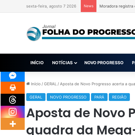
sexta-feira, agosto 7 2026
News
INÍCIO
NOTÍCIAS
NOVO PROGRESSO
P
Início
/
GERAL
/
Aposta de Novo Progresso acerta a qua
GERAL
NOVO PROGRESSO
PARÁ
REGIÃO
Aposta de Novo P
quadra da Mega