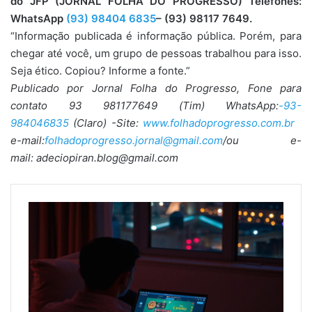
do JFP (JORNAL FOLHA DO PROGRESSO) Telefones:
WhatsApp
(93) 98404 6835
– (93) 98117 7649.
“Informação publicada é informação pública. Porém, para
chegar até você, um grupo de pessoas trabalhou para isso.
Seja ético. Copiou? Informe a fonte.”
Publicado por Jornal Folha do Progresso, Fone para
contato 93 981177649 (Tim) WhatsApp:
-93-
984046835
(Claro) -Site:
www.folhadoprogresso.com.br
e-mail:
folhadoprogresso.jornal@gmail.com
/ou e-
mail: adeciopiran.blog@gmail.com