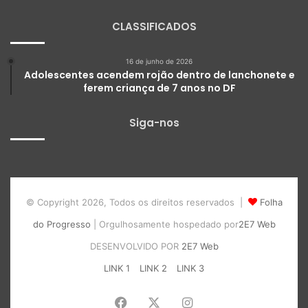
CLASSIFICADOS
16 de junho de 2026
Adolescentes acendem rojão dentro de lanchonete e
ferem criança de 7 anos no DF
Siga-nos
© Copyright 2026, Todos os direitos reservados |
Folha
do Progresso
| Orgulhosamente hospedado por
2E7 Web
DESENVOLVIDO POR
2E7 Web
LINK 1
LINK 2
LINK 3
Facebook
X
Instagram