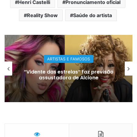
Henri Castelli
Pronunciamento oficial
Reality Show
Saúde do artista
ENTRETENIMENTO
Os curiosos métodos que as
o
pessoas usavam para acordar antes
da invenção dos despertadores – e
dos celulares