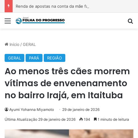
Renda de apostas na conta da mãe faz estudante perder bolsa do Prouni
Menu
P
Início
/
GERAL
GERAL
PARÁ
REGIÃO
Ao menos três cães morrem
vítimas de envenenamento
no bairro Irajá, em Itaituba
Ayumi Yohanna Miyamoto
29 de janeiro de 2026
Última Atualização 29 de janeiro de 2026
194
1 minuto de leitura