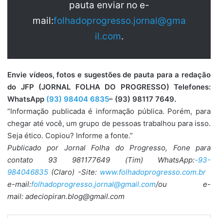
pauta enviar no e-
mail:
folhadoprogresso.jornal@gma
il.com
.
Envie vídeos, fotos e sugestões de pauta para a redação
do JFP (JORNAL FOLHA DO PROGRESSO) Telefones:
WhatsApp
(93) 98404 6835
– (93) 98117 7649.
“Informação publicada é informação pública. Porém, para
chegar até você, um grupo de pessoas trabalhou para isso.
Seja ético. Copiou? Informe a fonte.”
Publicado por Jornal Folha do Progresso, Fone para
contato 93 981177649 (Tim) WhatsApp:
-93-
984046835
(Claro) -Site:
www.folhadoprogresso.com.br
e-mail:
folhadoprogresso.jornal@gmail.com
/ou e-
mail: adeciopiran.blog@gmail.com