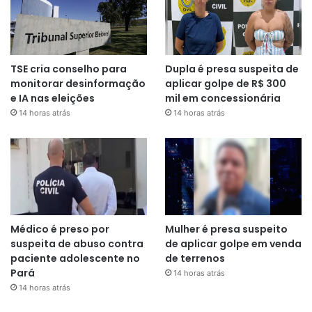
TSE cria conselho para
Dupla é presa suspeita de
monitorar desinformação
aplicar golpe de R$ 300
e IA nas eleições
mil em concessionária
14 horas atrás
14 horas atrás
Médico é preso por
Mulher é presa suspeito
suspeita de abuso contra
de aplicar golpe em venda
paciente adolescente no
de terrenos
Pará
14 horas atrás
14 horas atrás