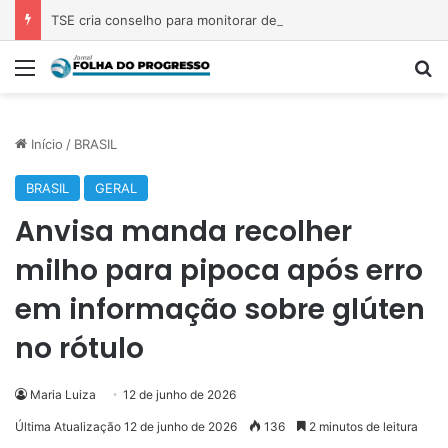
TSE cria conselho para monitorar desinformação e IA nas eleições
Menu
P
Início
/
BRASIL
BRASIL
GERAL
Anvisa manda recolher
milho para pipoca após erro
em informação sobre glúten
no rótulo
Maria Luiza
12 de junho de 2026
Última Atualização 12 de junho de 2026
136
2 minutos de leitura