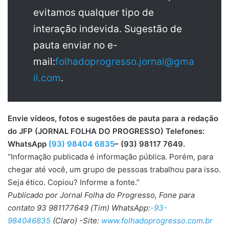
evitamos qualquer tipo de
interação indevida. Sugestão de
pauta enviar no e-
mail:
folhadoprogresso.jornal@gma
il.com
.
Envie vídeos, fotos e sugestões de pauta para a redação
do JFP (JORNAL FOLHA DO PROGRESSO) Telefones:
WhatsApp
(93) 98404 6835
– (93) 98117 7649.
“Informação publicada é informação pública. Porém, para
chegar até você, um grupo de pessoas trabalhou para isso.
Seja ético. Copiou? Informe a fonte.”
Publicado por Jornal Folha do Progresso, Fone para
contato 93 981177649 (Tim) WhatsApp:
-93-
984046835
(Claro) -Site:
www.folhadoprogresso.com.br