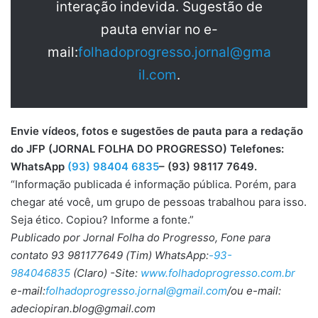
interação indevida. Sugestão de
pauta enviar no e-
mail:
folhadoprogresso.jornal@gma
il.com
.
Envie vídeos, fotos e sugestões de pauta para a redação
do JFP (JORNAL FOLHA DO PROGRESSO) Telefones:
WhatsApp
(93) 98404 6835
– (93) 98117 7649.
“Informação publicada é informação pública. Porém, para
chegar até você, um grupo de pessoas trabalhou para isso.
Seja ético. Copiou? Informe a fonte.”
Publicado por Jornal Folha do Progresso, Fone para
contato 93 981177649 (Tim) WhatsApp:
-93-
984046835
(Claro) -Site:
www.folhadoprogresso.com.br
e-mail:
folhadoprogresso.jornal@gmail.com
/ou e-mail:
adeciopiran.blog@gmail.com