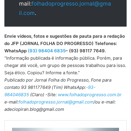
mail:
folhadoprogresso.jornal@gma
il.com
.
Envie vídeos, fotos e sugestões de pauta para a redação
do JFP (JORNAL FOLHA DO PROGRESSO) Telefones:
WhatsApp
(93) 98404 6835
– (93) 98117 7649.
“Informação publicada é informação pública. Porém, para
chegar até você, um grupo de pessoas trabalhou para isso.
Seja ético. Copiou? Informe a fonte.”
Publicado por Jornal Folha do Progresso, Fone para
contato 93 981177649 (Tim) WhatsApp:
-93-
984046835
(Claro) -Site:
www.folhadoprogresso.com.br
e-mail:
folhadoprogresso.jornal@gmail.com
/ou e-mail:
adeciopiran.blog@gmail.com