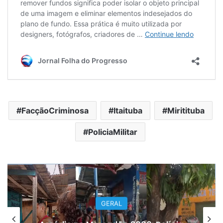
FacçãoCriminosa
Itaituba
Miritituba
PoliciaMilitar
GERAL