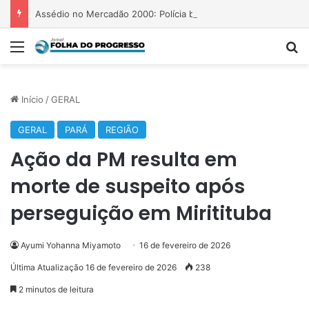
Assédio no Mercadão 2000: Polícia busca suspeito de agredir jovem
Menu
P
Início
/
GERAL
GERAL
PARÁ
REGIÃO
Ação da PM resulta em
morte de suspeito após
perseguição em Miritituba
Ayumi Yohanna Miyamoto
16 de fevereiro de 2026
Última Atualização 16 de fevereiro de 2026
238
2 minutos de leitura