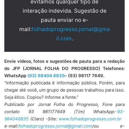
evitamos qualquer tipo de
interação indevida. Sugestão de
pauta enviar no e-
mail:
folhadoprogresso.jornal@gma
il.com
.
Envie vídeos, fotos e sugestões de pauta para a redação
do JFP (JORNAL FOLHA DO PROGRESSO) Telefones:
WhatsApp
(93) 98404 6835
– (93) 98117 7649.
“Informação publicada é informação pública. Porém, para
chegar até você, um grupo de pessoas trabalhou para isso.
Seja ético. Copiou? Informe a fonte.”
Publicado por Jornal Folha do Progresso, Fone para
contato 93 981177649 (Tim) WhatsApp:
-93-
984046835
(Claro) -Site:
www.folhadoprogresso.com.br
e-mail:
folhadoprogresso.jornal@gmail.com
/ou e-