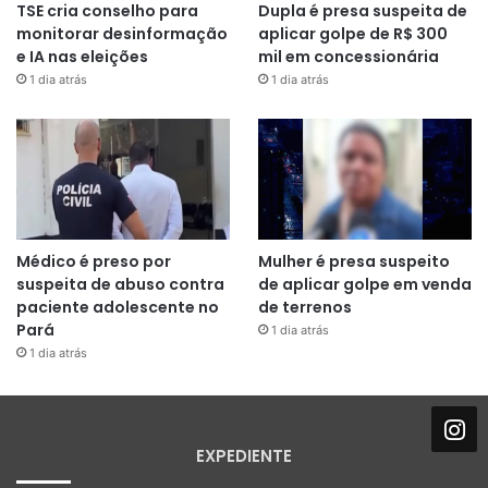
TSE cria conselho para
Dupla é presa suspeita de
monitorar desinformação
aplicar golpe de R$ 300
e IA nas eleições
mil em concessionária
1 dia atrás
1 dia atrás
Médico é preso por
Mulher é presa suspeito
suspeita de abuso contra
de aplicar golpe em venda
paciente adolescente no
de terrenos
Pará
1 dia atrás
1 dia atrás
EXPEDIENTE