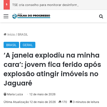
TSE cria conselho para monitorar desinformação e IA nas eleições
Menu
Pr
Início
/
BRASIL
BRASIL
GERAL
‘A janela explodiu na minha
cara’: jovem fica ferido após
explosão atingir imóveis no
Jaguaré
Maria Luiza
12 de maio de 2026
Última Atualização 12 de maio de 2026
170
3 minutos de leitura