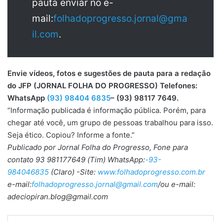
pauta enviar no e-
mail:
folhadoprogresso.jornal@gma
il.com
.
Envie vídeos, fotos e sugestões de pauta para a redação
do JFP (JORNAL FOLHA DO PROGRESSO) Telefones:
WhatsApp
(93) 98404 6835
– (93) 98117 7649.
“Informação publicada é informação pública. Porém, para
chegar até você, um grupo de pessoas trabalhou para isso.
Seja ético. Copiou? Informe a fonte.”
Publicado por Jornal Folha do Progresso, Fone para
contato 93 981177649 (Tim) WhatsApp:
-93-
984046835
(Claro) -Site:
www.folhadoprogresso.com.br
e-mail:
folhadoprogresso.jornal@gmail.com
/ou e-mail:
adeciopiran.blog@gmail.com