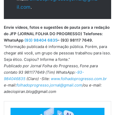
il.com
.
Envie vídeos, fotos e sugestões de pauta para a redação
do JFP (JORNAL FOLHA DO PROGRESSO) Telefones:
WhatsApp
(93) 98404 6835
– (93) 98117 7649.
“Informação publicada é informação pública. Porém, para
chegar até você, um grupo de pessoas trabalhou para isso.
Seja ético. Copiou? Informe a fonte.”
Publicado por Jornal Folha do Progresso, Fone para
contato 93 981177649 (Tim) WhatsApp:
-93-
984046835
(Claro) -Site:
www.folhadoprogresso.com.br
e-mail:
folhadoprogresso.jornal@gmail.com
/ou e-mail:
adeciopiran.blog@gmail.com