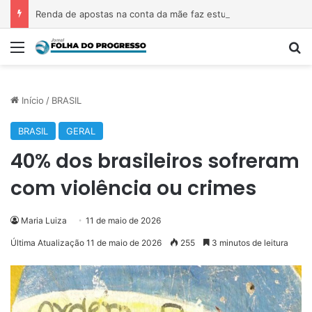
Renda de apostas na conta da mãe faz estudante perder bolsa do Prouni
Menu
P
Início
/
BRASIL
BRASIL
GERAL
40% dos brasileiros sofreram
com violência ou crimes
Maria Luiza
11 de maio de 2026
Última Atualização 11 de maio de 2026
255
3 minutos de leitura